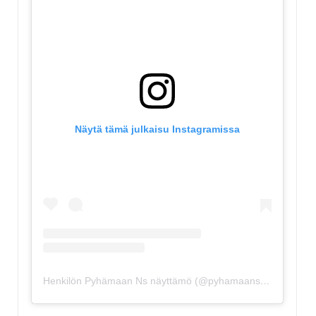
Näytä tämä julkaisu Instagramissa
Henkilön Pyhämaan Ns näyttämö (@pyhamaansuviteatteri) jakama julkaisu