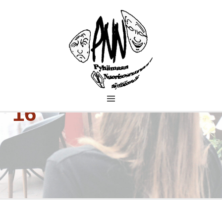
PYHÄMAAN
16
NUORISOSEURAN
NÄYTTÄMÖ