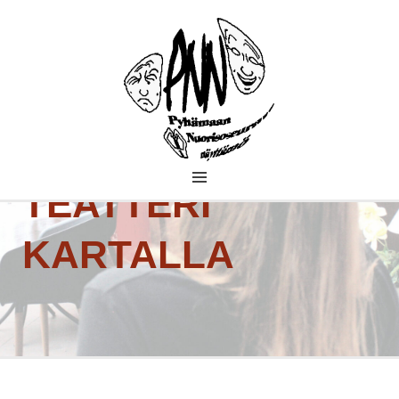
PYHÄMAAN
TEATTERI
NUORISOSEURAN
KARTALLA
NÄYTTÄMÖ