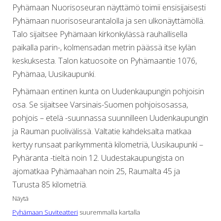
Pyhämaan Nuorisoseuran näyttämö toimii ensisijaisesti
Pyhämaan nuorisoseurantalolla ja sen ulkonäyttämöllä.
Talo sijaitsee Pyhämaan kirkonkylässä rauhallisella
paikalla parin-, kolmensadan metrin päässä itse kylän
keskuksesta. Talon katuosoite on Pyhämaantie 1076,
Pyhämaa, Uusikaupunki.
Pyhämaan entinen kunta on Uudenkaupungin pohjoisin
osa. Se sijaitsee Varsinais-Suomen pohjoisosassa,
pohjois – etelä -suunnassa suunnilleen Uudenkaupungin
ja Rauman puolivälissä. Valtatie kahdeksalta matkaa
kertyy runsaat parikymmentä kilometriä, Uusikaupunki –
Pyhäranta -tieltä noin 12. Uudestakaupungista on
ajomatkaa Pyhämaahan noin 25, Raumalta 45 ja
Turusta 85 kilometriä.
Näytä
Pyhämaan Suviteatteri
suuremmalla kartalla