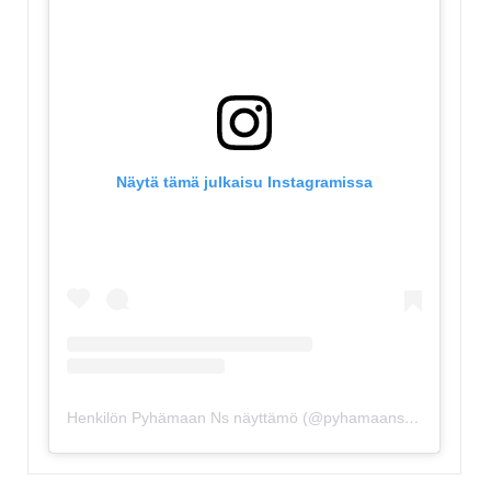
Näytä tämä julkaisu Instagramissa
Henkilön Pyhämaan Ns näyttämö (@pyhamaansuviteatteri) jakama julkaisu