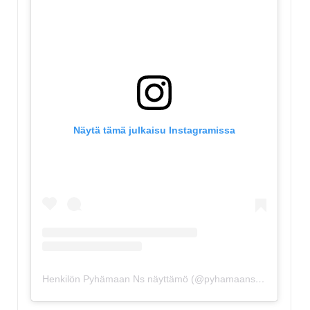
Näytä tämä julkaisu Instagramissa
Henkilön Pyhämaan Ns näyttämö (@pyhamaansuviteatteri) jakama julkaisu