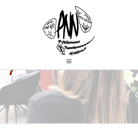
PYHÄMAAN
7
NUORISOSEURAN
NÄYTTÄMÖ