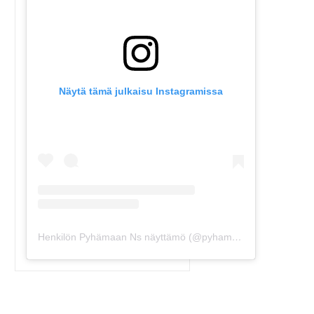
Näytä tämä julkaisu Instagramissa
Henkilön Pyhämaan Ns näyttämö (@pyhamaansuviteatteri) jakama julkaisu