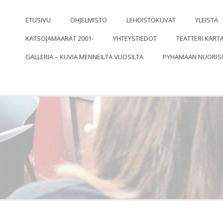
ISOSEURAN NÄYTTÄMÖ
ETUSIVU
OHJELMISTO
LEHDISTÖKUVAT
YLEISTÄ
KATSOJAMÄÄRÄT 2001-
YHTEYSTIEDOT
TEATTERI KART
GALLERIA – KUVIA MENNEILTÄ VUOSILTA
PYHÄMAAN NUORIS