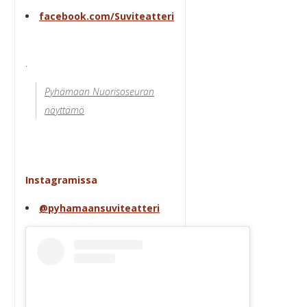
facebook.com/Suviteatteri
.
Pyhämaan Nuorisoseuran
näyttämö
Instagramissa
@pyhamaansuviteatteri