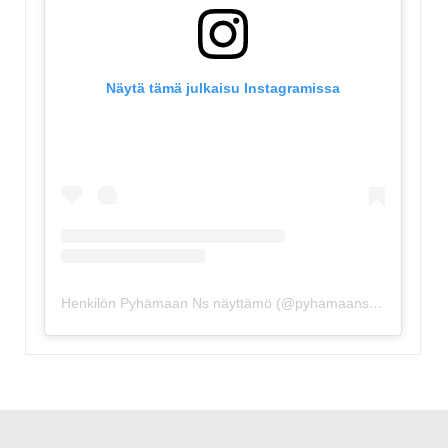
Näytä tämä julkaisu Instagramissa
Henkilön Pyhämaan Ns näyttämö (@pyhamaansuviteatteri) jakama julkaisu