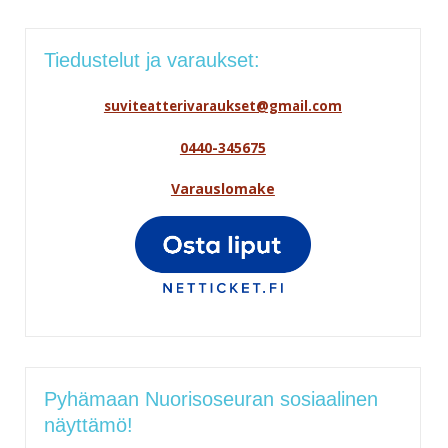
Tiedustelut ja varaukset:
suviteatterivaraukset@gmail.com
0440-345675
Varauslomake
Pyhämaan Nuorisoseuran sosiaalinen
näyttämö!