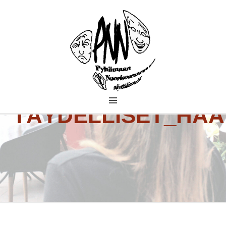
PYHÄMAAN
TÄYDELLISET_HÄÄ
NUORISOSEURAN
NÄYTTÄMÖ