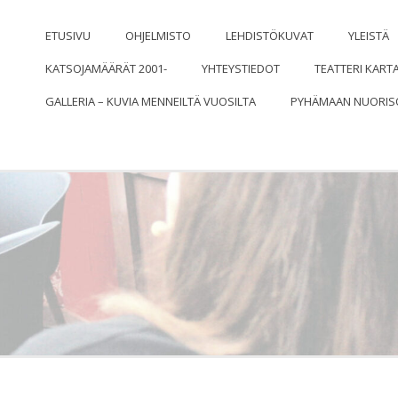
ISOSEURAN NÄYTTÄMÖ
ETUSIVU
OHJELMISTO
LEHDISTÖKUVAT
YLEISTÄ
KATSOJAMÄÄRÄT 2001-
YHTEYSTIEDOT
TEATTERI KART
GALLERIA – KUVIA MENNEILTÄ VUOSILTA
PYHÄMAAN NUORIS