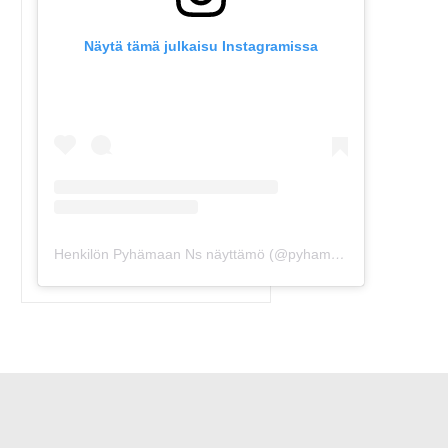
Näytä tämä julkaisu Instagramissa
Henkilön Pyhämaan Ns näyttämö (@pyhamaansuviteatteri) jakama julkaisu