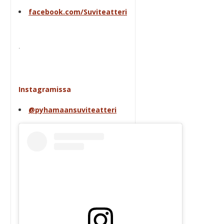
facebook.com/Suviteatteri
.
Instagramissa
@pyhamaansuviteatteri