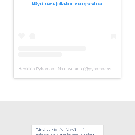
Näytä tämä julkaisu Instagramissa
Henkilön Pyhämaan Ns näyttämö (@pyhamaansuviteatteri) jakama julkaisu
Tämä sivusto käyttää evästeitä.