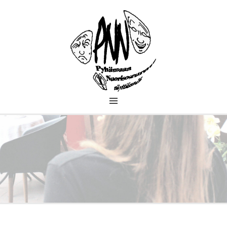
PYHÄMAAN
NUORISOSEURAN
NÄYTTÄMÖ