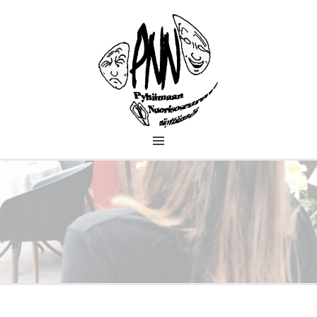
PYHÄMAAN
NUORISOSEURAN
NÄYTTÄMÖ