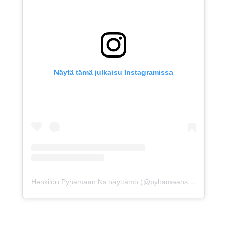
Näytä tämä julkaisu Instagramissa
Henkilön Pyhämaan Ns näyttämö (@pyhamaansuviteatteri) jakama julkaisu