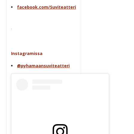
facebook.com/Suviteatteri
.
Instagramissa
@pyhamaansuviteatteri