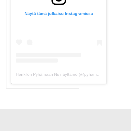
Näytä tämä julkaisu Instagramissa
Henkilön Pyhämaan Ns näyttämö (@pyhamaansuviteatteri) jakama julkaisu