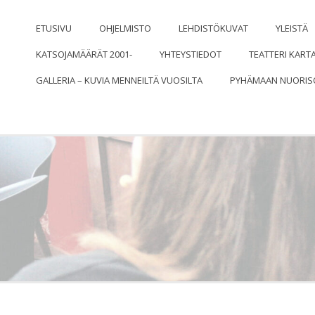
ISOSEURAN NÄYTTÄMÖ
ETUSIVU
OHJELMISTO
LEHDISTÖKUVAT
YLEISTÄ
KATSOJAMÄÄRÄT 2001-
YHTEYSTIEDOT
TEATTERI KART
GALLERIA – KUVIA MENNEILTÄ VUOSILTA
PYHÄMAAN NUORIS